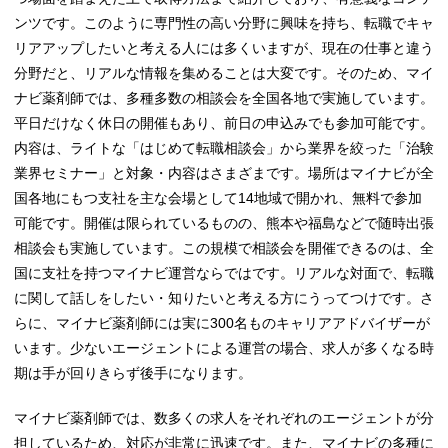
ンツです。このように専門性の高い分野に興味を持ち、転職でキャ
リアアップしたいと考える人には多くいますが、現在の仕事と違う
分野だと、リアルな情報を集めることは大変です。そのため、マイ
ナビ薬剤師では、多種多数の相談会を全国各地で実施しています。
平日だけなく休日の開催もあり、前日の申込みでも参加可能です。
内容は、ライトな「はじめて転職相談会」から業界を絞った「治験
業界セミナー」と対象・内容はさまざまです。場所はマイナビが全
国各地にもつ支社を主な会場として14地域で開かれ、無料で参加
可能です。開催は限られているものの、熊本や福島などで随時出張
相談会も実施しています。この規模で相談会を開催できるのは、全
国に支社を持つマイナビ運営ならではです。リアルな対面で、転職
に関して話しをしたい・知りたいと考える方にうってつけです。さ
らに、マイナビ薬剤師には実に300名ものキャリアアドバイザーが
います。少ないエージェントによる運営の場合、求人が多くなる時
期は手が回りきらず後手になります。
マイナビ薬剤師では、数多くの求人をそれぞれのエージェントが分
担しているため、対応が非常に迅速です。また、マイナビの多種に