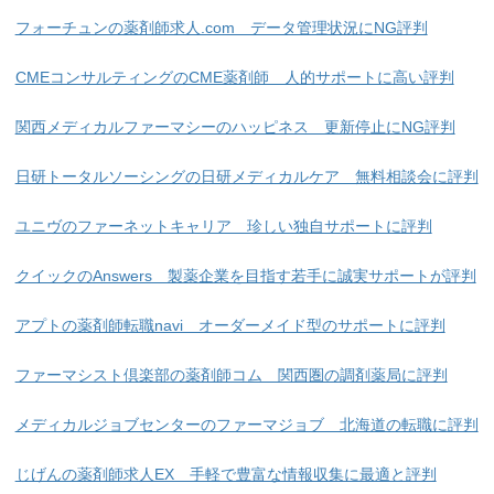
フォーチュンの薬剤師求人.com データ管理状況にNG評判
CMEコンサルティングのCME薬剤師 人的サポートに高い評判
関西メディカルファーマシーのハッピネス 更新停止にNG評判
日研トータルソーシングの日研メディカルケア 無料相談会に評判
ユニヴのファーネットキャリア 珍しい独自サポートに評判
クイックのAnswers 製薬企業を目指す若手に誠実サポートが評判
アプトの薬剤師転職navi オーダーメイド型のサポートに評判
ファーマシスト倶楽部の薬剤師コム 関西圏の調剤薬局に評判
メディカルジョブセンターのファーマジョブ 北海道の転職に評判
じげんの薬剤師求人EX 手軽で豊富な情報収集に最適と評判