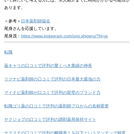
いてみたいと考える方には、求人紹介までに時間がかかる可能性が
あります。
＜参考＞
日本薬剤師協会
尾身さんを応援しています。
尾身茂：
https://www.instagram.com/omi.shigeru/?hl=ja
転職
薬キャリの口コミで評判の驚くべき業績の伸長
リクナビ薬剤師の口コミで評判の日本最大最強の力
マイナビ薬剤師が口コミで評判の双璧のブランド力
転職ゴリ薬の口コミで評判の薬剤師プロからの名称変更
ヤクジョブの口コミで評判の調剤薬局発祥サイト
ヤクステの口コミで評判の離職率１％以下というマッチング精度