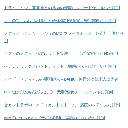
トライエイジ 東海地方の薬局の転職にサポートが手厚いと評判
大手のツルハは福利厚生と研修体制が充実 安定志向に好評判
メディカルコンシェルジュのMC-ファーマネット 転職初心者に評
判
イズムのメディ・ベアはサイト管理不足 誤字の多さにNG評判
ゲンテンリンクスのメドフィット 病院の求人に詳しいと評判
アイビーメディカルの薬剤師求人BANK 神戸の病院求人に評判
MHPは大阪の病院求人に◎ 元看護師のエージェントに評判
セカンドラボのコメディカルドットコム 病院のレア求人に評判
with Careerのジョブデポ薬剤師 高額のお祝い金に評判