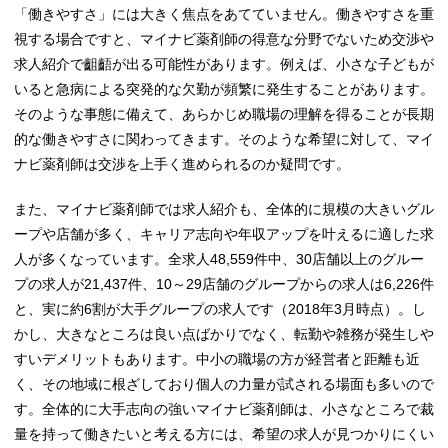
「働きやすさ」には大きく焦点をあてていません。働きやすさを重
視する場合ですと、マイナビ薬剤師の得意な分野でないため交渉や
求人紹介で齟齬が出る可能性があります。例えば、小さな子どもが
いると急病による突発的な欠勤が頻繁に発生することがあります。
そのような事態に備えて、あらかじめ職場の理解を得ることが長期
的な働きやすさに関わってきます。そのような希望に対して、マイ
ナビ薬剤師は交渉を上手く進められるのか疑問です。
また、マイナビ薬剤師では求人紹介も、全体的に規模の大きいグル
ープや店舗が多く、キャリア志向や年収アップを叶えるに適した求
人が多くなっています。全求人48,559件中、30店舗以上のグルー
プの求人が21,437件、10～29店舗のグループからの求人は6,226件
と、実に約6割が大手グループの求人です（2018年3月時点）。し
かし、大きなところは良い点ばかりでなく、転勤や雑務が発生しや
すいデメリットもあります。中小の職場の方が経営者と距離も近
く、その地域に根ざしており個人の力量が試される場面も多いので
す。全体的に大手志向の強いマイナビ薬剤師は、小さなところで裁
量を持って働きたいと考える方には、希望の求人が見つかりにくい