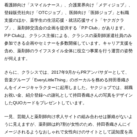
看護師向け「スマイルナース」、介護業界向け「メディジョブ」、
登録販売社向け「OTCジョブ」、医師向け「医師ジョブ」と転職
支援のほか、薬学生の生活応援・就活応援サイト「ヤクガクラ
ブ」、薬剤師交流会の企画を提供する「P.P Club」があります。
P.P Clubは、クラシス主催による、クラシスの薬剤師派遣社員のみ
参加できる企画やセミナーを多数開催しています。キャリア支援を
含め、薬剤師のライフスタイル全体に役立つ事業を行う運営の姿勢
が伺えます。
さらに、クラシスでは、2017年9月からPRアンバサダーとして、
音楽グループ「EveryLittleThing」のボーカルを務める持田香織さ
んをイメージキャラクターに起用しました。ヤクジョブでは、就職
お祝い金、紹介登録への謝礼として持田香織さんの写真をデザイン
したQUOカードをプレゼントしています。
一見、芸能人と薬剤師向け求人サイトの組み合わせは脈絡がないよ
うに見えますが、薬剤師は約7割が女性のため、持田香織さんにイ
メージされるようなおしゃれで女性向けのサイトとして認知度を高