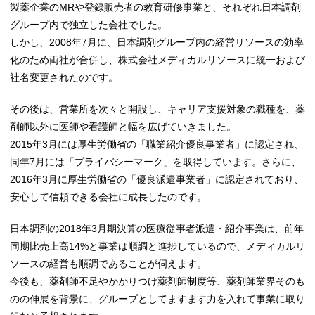
製薬企業のMRや登録販売者の教育研修事業と、それぞれ日本調剤
グループ内で独立した会社でした。
しかし、2008年7月に、日本調剤グループ内の経営リソースの効率
化のため両社が合併し、株式会社メディカルリソースに統一および
社名変更されたのです。
その後は、営業所を次々と開設し、キャリア支援対象の職種を、薬
剤師以外に医師や看護師と幅を広げていきました。
2015年3月には厚生労働省の「職業紹介優良事業者」に認定され、
同年7月には「プライバシーマーク」を取得しています。さらに、
2016年3月に厚生労働省の「優良派遣事業者」に認定されており、
安心して信頼できる会社に成長したのです。
日本調剤の2018年3月期決算の医療従事者派遣・紹介事業は、前年
同期比売上高14%と事業は順調と進捗しているので、メディカルリ
ソースの経営も順調であることが伺えます。
今後も、薬剤師不足やかかりつけ薬剤師制度等、薬剤師業界そのも
のの伸展を背景に、グループとしてますます力を入れて事業に取り