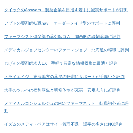
クイックのAnswers 製薬企業を目指す若手に誠実サポートが評判
アプトの薬剤師転職navi オーダーメイド型のサポートに評判
ファーマシスト倶楽部の薬剤師コム 関西圏の調剤薬局に評判
メディカルジョブセンターのファーマジョブ 北海道の転職に評判
じげんの薬剤師求人EX 手軽で豊富な情報収集に最適と評判
トライエイジ 東海地方の薬局の転職にサポートが手厚いと評判
大手のツルハは福利厚生と研修体制が充実 安定志向に好評判
メディカルコンシェルジュのMC-ファーマネット 転職初心者に評
判
イズムのメディ・ベアはサイト管理不足 誤字の多さにNG評判