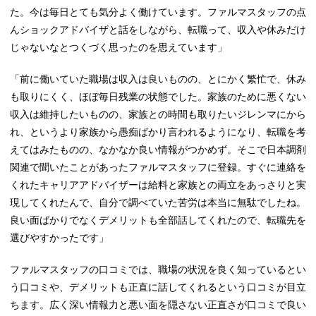
た。今は毎日とても気分よく働けています。ファルマスタッフの点
んショックアドバイザと話をしながら、転職って、収入や休みだけ
じゃないなとつくづく思ったのを思えています」
「前に働いていた職場は収入は良いものの、とにかく繁忙で、休み
も取りにくく、ほぼ毎日残業の状態でした。家族のために悪くない
収入は維持したいものの、家族との時間も取りたいジレンマにから
れ、というより家族から愚痴ばかり言われるようになり、転職を考
えてはみたものの、なかなか良い情報がつかめず。そこで日本調剤
関連で聞いたことがあったファルマスタッフに登録。すぐに連絡を
くれたキャリアアドバイザーは給料と家族との両立をあっさりと実
現してくれたんで、自分で調べていた苦労は本当に無駄でしたね。
良い面ばかりでなくデメリットも全部話してくれたので、転職先を
選びやすかったです」
ファルマスタッフの口コミでは、職場の状況を良く知っているとい
う口コミや、デメリットも正直に話してくれるという口コミが目立
ちます。広く深い情報力と悪い面を隠さない正直さが口コミで良い