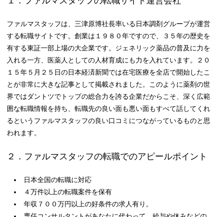
１．ファルマスタッフの転職サイト運営会社
ファルマスタッフは、三津原博社長率いる日本調剤グループが運営
する転職サイトです。創業は１９８０年ですので、３５年の歴史を
有する東証一部上場の大企業です。ジェネリック薬品の普及に力を
入れる一方、医薬人としての人材育成にも力を入れています。２０
１５年５月２５日の日本経済新聞では在宅医療を全店で開始したこ
とが非常に大きな記事として掲載されました。このように薬剤の世
界ではダントツでトップの総合力を誇る企業だからこそ、深く広範
囲な転職情報を持ち、転職先の良い面も悪い面もすべて話してくれ
るというファルマスタッフの良い口コミにつながっているものと思
われます。
２．ファルマスタッフの転職でのアピールポイント
日本全国の転職に対応
４万件以上の転職案件を保有
年収７００万円以上の好条件の求人有り。
専任コンサルタントがあなたに代わって、給与や休みなどの