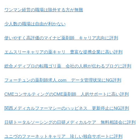
ワンマン経営の職場は除外する方が無難
少人数の職場は自由が利かない
使いやすく高評価のマイナビ薬剤師 キャリア志向に評判
エムスリーキャリアの薬キャリ 豊富な提携企業に高い評判
総合メディプロの転職ゴリ薬 会社の人柄が伝わるブログに評判
フォーチュンの薬剤師求人.com データ管理状況にNG評判
CMEコンサルティングのCME薬剤師 人的サポートに高い評判
関西メディカルファーマシーのハッピネス 更新停止にNG評判
日研トータルソーシングの日研メディカルケア 無料相談会に評判
ユニヴのファーネットキャリア 珍しい独自サポートに評判